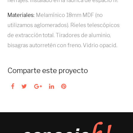
herrajes. Instalado en la fábrica de espacio h!.
Materiales:
Melamínico 18mm MDF (no
utilizamos aglomerados). Rieles telescópicos
de extracción total. Tiradores de aluminio,
bisagras autorretén con freno. Vidrio opacid.
Comparte este proyecto
Facebook
Twitter
Google+
LinkedIn
Pinterest